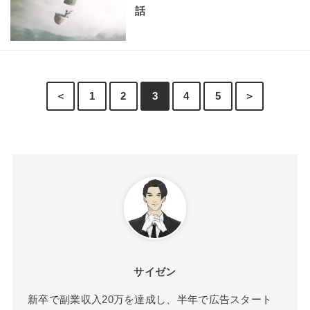
話
＜
1
2
3
4
5
＞
サイゼン
新卒で副業収入20万を達成し、半年で広告スタート