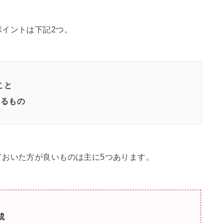
イントは下記2つ。
こと
あるもの
ておいた方が良いものは主に5つあります。
成